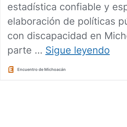
estadística confiable y esp
elaboración de políticas p
con discapacidad en Mich
Presenta
parte …
Sigue leyendo
Nalleli
Pedraza
iniciativa
Encuentro de Michoacán
para
crear
el
Sistema
Estatal
de
Informac
en
Discapac