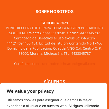
SOBRE NOSOTROS
TARIFARIO 2021
PERIÓDICO GRATUITO PARA TODA LA REGIÓN PURUÁNDIRO
SOLICITALO WhatsAPP 4433778501 Oficina: 4433345787
Certificado de Derechos al uso exclusivo: 04-2021-
111214094400-101, Licitud de Titulo y Contenido No 17466
Domicilio de la Publicación: Cuautla N°90 Col. Centro C. P.
58000, Morelia, Michoacán. TEL. 4433345787
Contáctanos:
encuentrodemichoacan@gmail.com
SÍGUENOS
We value your privacy
Utilizamos cookies para asegurar que damos la mejor
experiencia al usuario en nuestra web. Si sigues utilizando