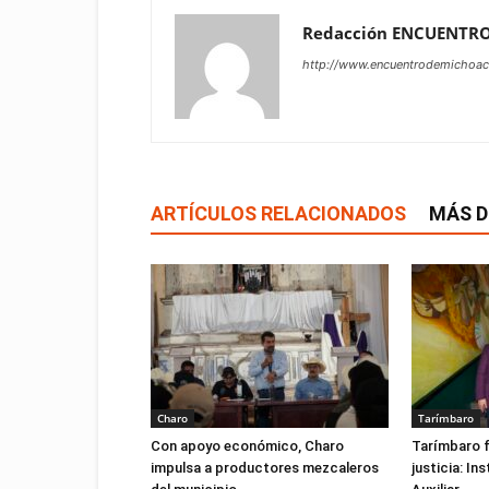
Redacción ENCUENTR
http://www.encuentrodemichoa
ARTÍCULOS RELACIONADOS
MÁS D
Charo
Tarímbaro
Con apoyo económico, Charo
Tarímbaro f
impulsa a productores mezcaleros
justicia: I