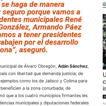
a se haga de manera
Ú
y seguro porque vamos a
identes municipales René
r González, Armando Páez
amos a tener presidentes
abajen por el desarrollo
zona”, aseguró.
 municipal de Álvaro Obregón,
Adán Sánchez
,
país con libertad que demanda justicia; de
U
ar ejemplos como los de Jalisco y Colima para
c
i
 beneficien a la zona conurbada; de
cinó que a los cuatro municipios firmantes les
E
dencias municipales y diputaciones federales
A 