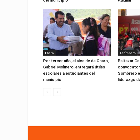
del municipio
Auxiliar
Charo
Tarímbaro
Por tercer año, el alcalde de Charo,
Baltazar Ga
Gabriel Molinero, entregará útiles
convocatori
escolares a estudiantes del
Sombrero e
municipio
liderazgo d