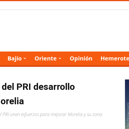
Bajío
Oriente
Opinión
Hemerote
del PRI desarrollo
orelia
l PRI unen esfuerzos para mejorar Morelia y su zona