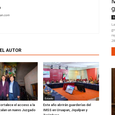
M
g
O
can.com
E
La
gr
re
28
EL AUTOR
Estado
ortalece el acceso a la
Este año abrirán guarderías del
nstalan un nuevo Juzgado
IMSS en Uruapan, Jiquilpan y