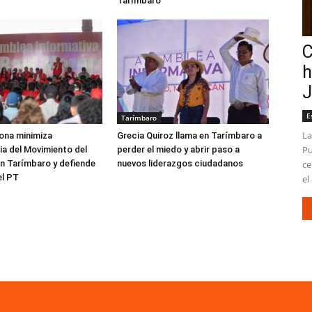
Tarímbaro
C
h
J
E
Tarímbaro
La
ona minimiza
Grecia Quiroz llama en Tarímbaro a
Pu
a del Movimiento del
perder el miedo y abrir paso a
n Tarímbaro y defiende
nuevos liderazgos ciudadanos
ce
el PT
el 