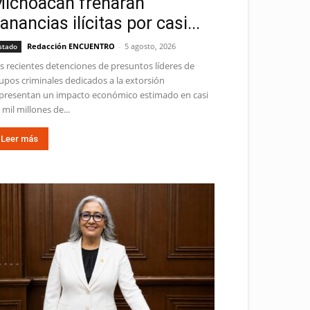
ichoacán frenarán
anancias ilícitas por casi...
Redacción ENCUENTRO
-
5 agosto, 2026
stado
s recientes detenciones de presuntos líderes de
upos criminales dedicados a la extorsión
presentan un impacto económico estimado en casi
 mil millones de...
Leer más