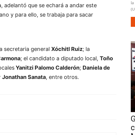
la
ia, adelantó que se echará a andar este
(U
no y para ello, se trabaja para sacar
a secretaria general
Xóchitl Ruiz
; la
Carmona
; el candidato a diputado local,
Toño
ocales
Yanitzi Palomo Calderón
;
Daniela de
y
Jonathan Sanata
, entre otros.
G
c