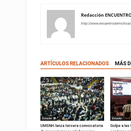
Redacción ENCUENTR
http://www.encuentrodemichoa
ARTÍCULOS RELACIONADOS
MÁS D
Estado
Estado
UMSNH lanza tercera convocatoria
Golpe a las 