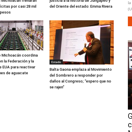
n Michoacán frenarán
justicia a la historia de Jungapeo y
la
ícitas por casi 28 mil
del Oriente del estado: Emma Rivera
(U
 pesos
e Michoacán coordina
n la Federación y la
Estado
 EUA para reactivar
Balta Gaona emplaza al Movimiento
nes de aguacate
del Sombrero a responder por
daños al Congreso; “espero que no
se rajen”
G
c