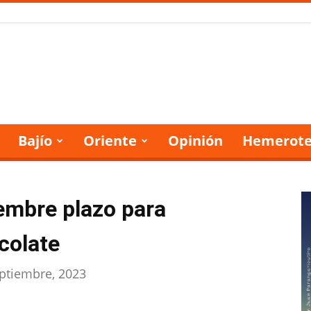
Bajío
Oriente
Opinión
Hemerote
iembre plazo para
colate
ptiembre, 2023