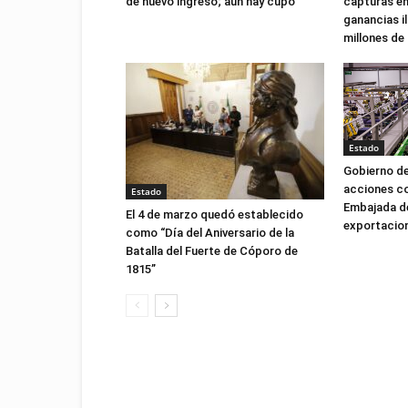
de nuevo ingreso; aún hay cupo
capturas e
ganancias il
millones de
Estado
Gobierno d
acciones co
Estado
Embajada de
El 4 de marzo quedó establecido
exportacio
como “Día del Aniversario de la
Batalla del Fuerte de Cóporo de
1815”