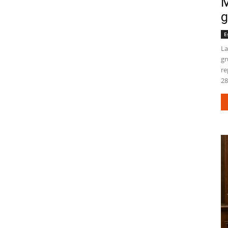
M
g
E
La
gr
re
28