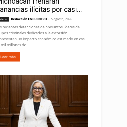
ichoacán frenarán
anancias ilícitas por casi...
Redacción ENCUENTRO
-
5 agosto, 2026
stado
s recientes detenciones de presuntos líderes de
upos criminales dedicados a la extorsión
presentan un impacto económico estimado en casi
 mil millones de...
Leer más