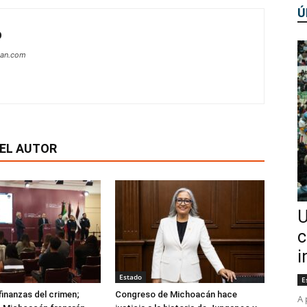
Ú
O
can.com
EL AUTOR
U
c
i
Estado
E
finanzas del crimen;
Congreso de Michoacán hace
A 