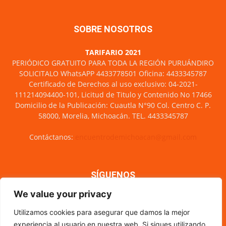
SOBRE NOSOTROS
TARIFARIO 2021
PERIÓDICO GRATUITO PARA TODA LA REGIÓN PURUÁNDIRO
SOLICITALO WhatsAPP 4433778501 Oficina: 4433345787
Certificado de Derechos al uso exclusivo: 04-2021-
111214094400-101, Licitud de Titulo y Contenido No 17466
Domicilio de la Publicación: Cuautla N°90 Col. Centro C. P.
58000, Morelia, Michoacán. TEL. 4433345787
Contáctanos:
encuentrodemichoacan@gmail.com
SÍGUENOS
We value your privacy
Utilizamos cookies para asegurar que damos la mejor
experiencia al usuario en nuestra web. Si sigues utilizando