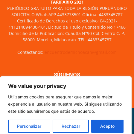
TARIFARIO 2021
PERIÓDICO GRATUITO PARA TODA LA REGIÓN PURUÁNDIRO
SOLICITALO WhatsAPP 4433778501 Oficina: 4433345787
Certificado de Derechos al uso exclusivo: 04-2021-
111214094400-101, Licitud de Titulo y Contenido No 17466
Domicilio de la Publicación: Cuautla N°90 Col. Centro C. P.
58000, Morelia, Michoacán. TEL. 4433345787
Contáctanos:
encuentrodemichoacan@gmail.com
SÍGUENOS
We value your privacy
Utilizamos cookies para asegurar que damos la mejor
experiencia al usuario en nuestra web. Si sigues utilizando
este sitio asumiremos que estás de acuerdo.
Misión y visión
Nosotros
Directorio
Circulación
CÓDIGO DE ÉTICA PERIODÍSTICA
XML Sitemap
Personalizar
Rechazar
Acepto
© Encuentro de Michoacán - 2021