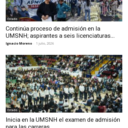
Estado
Continúa proceso de admisión en la
UMSNH; aspirantes a seis licenciaturas...
Ignacio Moreno
-
1 julio, 2026
Estado
Inicia en la UMSNH el examen de admisión
para las carreras...