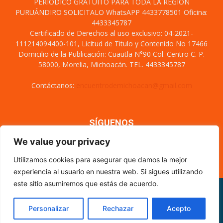
PERIÓDICO GRATUITO PARA TODA LA REGIÓN
PURUÁNDIRO SOLICITALO WhatsAPP 4433778501 Oficina:
4433345787
Certificado de Derechos al uso exclusivo: 04-2021-
111214094400-101, Licitud de Titulo y Contenido No 17466
Domicilio de la Publicación: Cuautla N°90 Col. Centro C. P.
58000, Morelia, Michoacán. TEL. 4433345787
Contáctanos:
encuentrodemichoacan@gmail.com
SÍGUENOS
We value your privacy
Utilizamos cookies para asegurar que damos la mejor
experiencia al usuario en nuestra web. Si sigues utilizando
este sitio asumiremos que estás de acuerdo.
Misión y visión
Nosotros
Directorio
Circulación
CÓDIGO DE ÉTICA PERIODÍSTICA
XML Sitemap
Personalizar
Rechazar
Acepto
© Encuentro de Michoacán - 2021