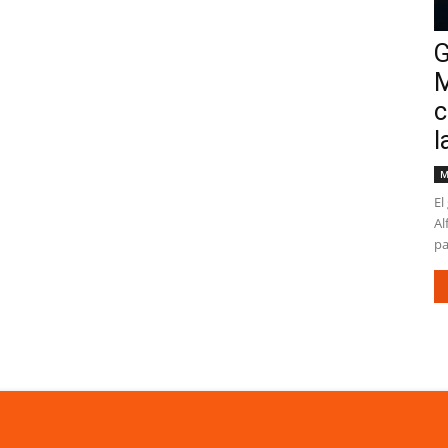
G
M
c
l
M
El
Al
pa