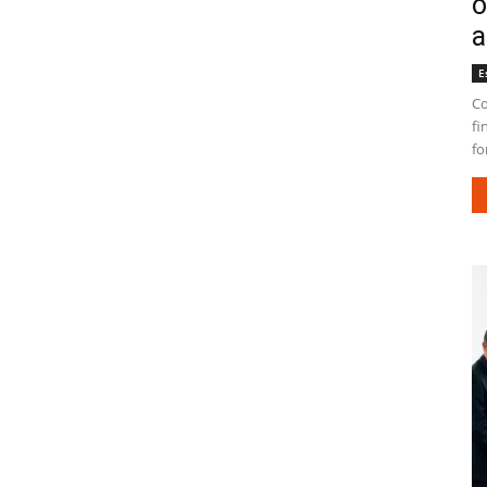
o
a
E
Co
fi
fo