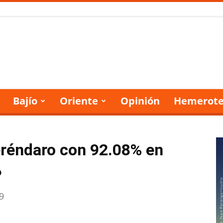
Bajío
Oriente
Opinión
Hemerote
réndaro con 92.08% en
P
9