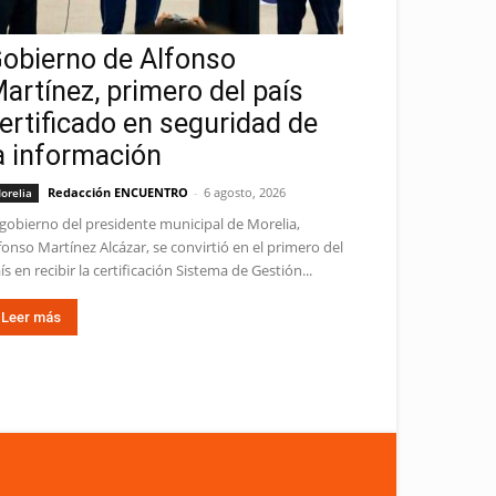
obierno de Alfonso
artínez, primero del país
ertificado en seguridad de
a información
Redacción ENCUENTRO
-
6 agosto, 2026
orelia
 gobierno del presidente municipal de Morelia,
fonso Martínez Alcázar, se convirtió en el primero del
ís en recibir la certificación Sistema de Gestión...
Leer más