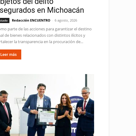
bjetos del delito
segurados en Michoacán
Redacción ENCUENTRO
-
6 agosto, 2026
stado
mo parte de las acciones para garantizar el destino
nal de bienes relacionados con distintos ilícitos y
rtalecer la transparencia en la procuración de...
Leer más