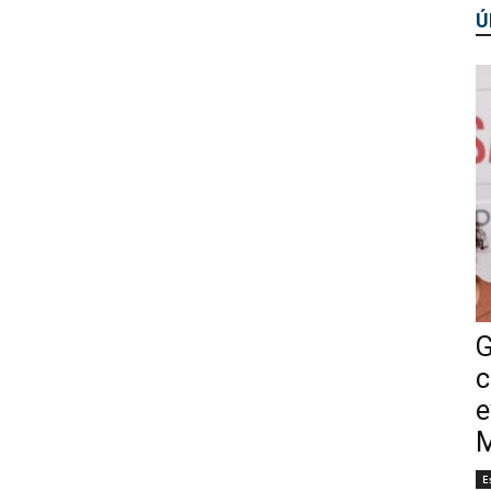
Ú
G
c
e
M
E