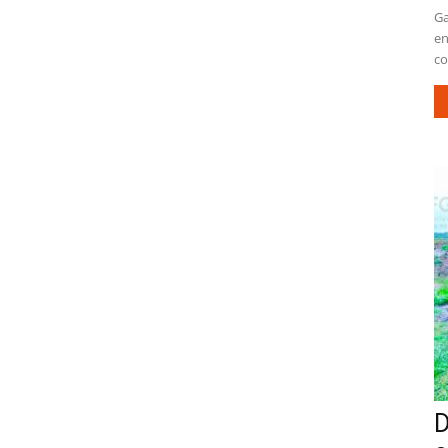
Ga
en
co
D