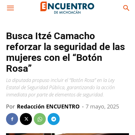
Busca Itzé Camacho
reforzar la seguridad de las
mujeres con el “Botón
Rosa”
La diputada propuso incluir el “Botón Rosa” en la Ley
Estatal de Seguridad Pública, garantizando la acción
inmediata por parte de elementos de seguridad.
Por
Redacción ENCUENTRO
-
7 mayo, 2025