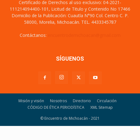
Certificado de Derechos al uso exclusivo: 04-2021-
111214094400-101, Licitud de Titulo y Contenido No 17466
Domicilio de la Publicación: Cuautla N°90 Col. Centro C. P.
58000, Morelia, Michoacán. TEL. 4433345787
Contáctanos:
encuentrodemichoacan@gmail.com
SÍGUENOS
Misión y visión
Nosotros
Directorio
Circulación
CÓDIGO DE ÉTICA PERIODÍSTICA
XML Sitemap
© Encuentro de Michoacán - 2021