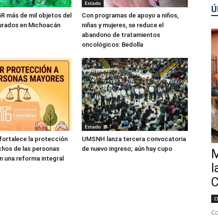
Estado
Ú
R más de mil objetos del
Con programas de apoyo a niños,
gurados en Michoacán
niñas y mujeres, se reduce el
abandono de tratamientos
oncológicos: Bedolla
Estado
ortalece la protección
UMSNH lanza tercera convocatoria
chos de las personas
de nuevo ingreso; aún hay cupo
M
 una reforma integral
l
C
C
Co