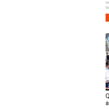
ca
Ga
Q
a