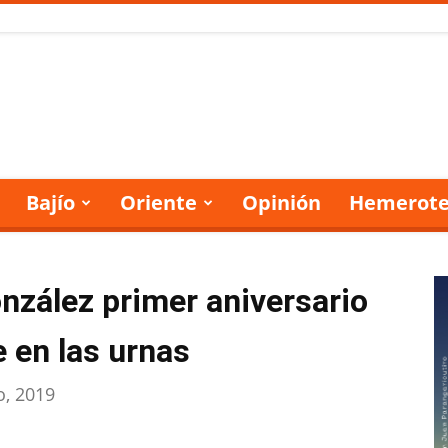
Bajío
Oriente
Opinión
Hemerote
zález primer aniversario
e en las urnas
io, 2019