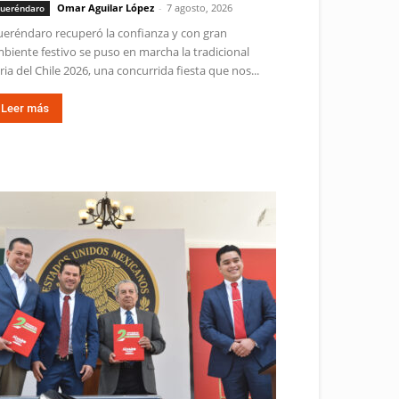
Omar Aguilar López
-
7 agosto, 2026
ueréndaro
eréndaro recuperó la confianza y con gran
biente festivo se puso en marcha la tradicional
ria del Chile 2026, una concurrida fiesta que nos...
Leer más