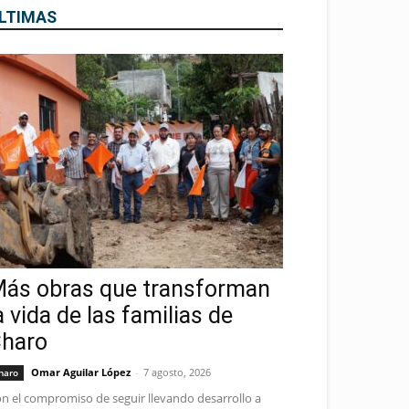
LTIMAS
ás obras que transforman
a vida de las familias de
haro
Omar Aguilar López
-
7 agosto, 2026
haro
n el compromiso de seguir llevando desarrollo a