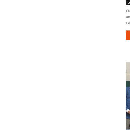
Q
Qu
am
Fe