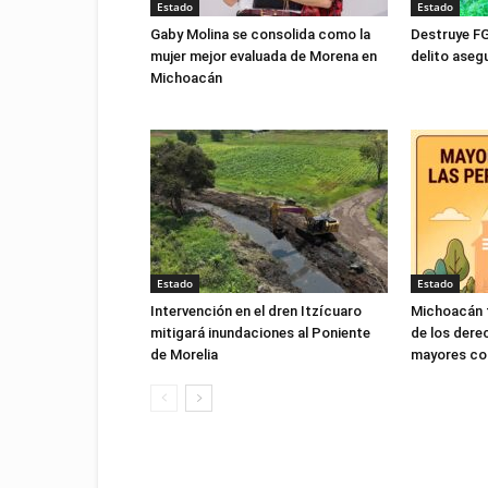
Estado
Estado
Gaby Molina se consolida como la
Destruye FG
mujer mejor evaluada de Morena en
delito ase
Michoacán
Estado
Estado
Intervención en el dren Itzícuaro
Michoacán f
mitigará inundaciones al Poniente
de los dere
de Morelia
mayores con