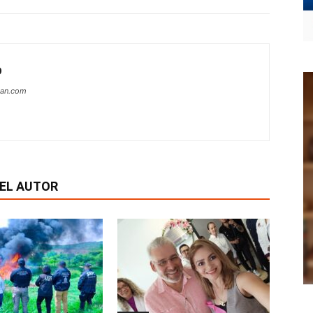
O
can.com
EL AUTOR