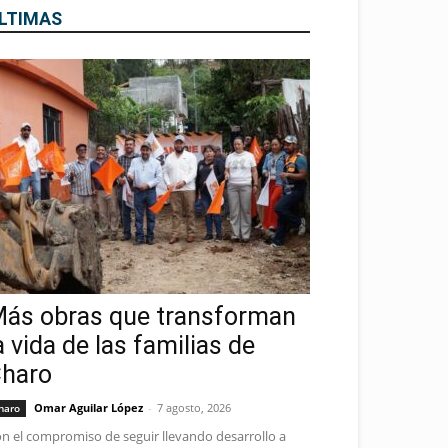
LTIMAS
ás obras que transforman
a vida de las familias de
haro
Omar Aguilar López
-
7 agosto, 2026
haro
n el compromiso de seguir llevando desarrollo a