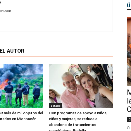
O
Ú
can.com
EL AUTOR
M
l
Estado
C
R más de mil objetos del
Con programas de apoyo a niños,
gurados en Michoacán
niñas y mujeres, se reduce el
C
abandono de tratamientos
Co
oncológicos: Bedolla