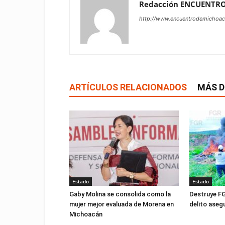
Redacción ENCUENTR
http://www.encuentrodemichoa
ARTÍCULOS RELACIONADOS
MÁS D
Estado
Estado
Gaby Molina se consolida como la
Destruye FG
mujer mejor evaluada de Morena en
delito ase
Michoacán