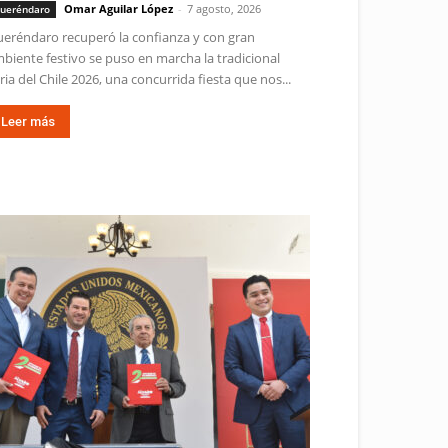
Omar Aguilar López
-
7 agosto, 2026
ueréndaro
eréndaro recuperó la confianza y con gran
biente festivo se puso en marcha la tradicional
ria del Chile 2026, una concurrida fiesta que nos...
Leer más