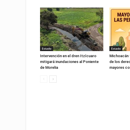
Estado
Estado
Intervención en el dren Itzícuaro
Michoacán f
mitigará inundaciones al Poniente
de los dere
de Morelia
mayores con