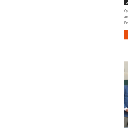
Q
Qu
am
Fe