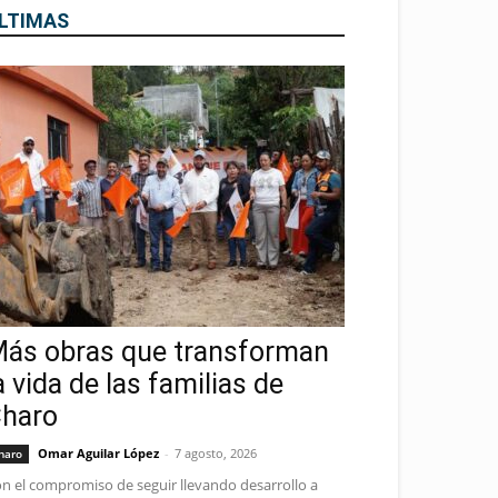
LTIMAS
ás obras que transforman
a vida de las familias de
haro
Omar Aguilar López
-
7 agosto, 2026
haro
n el compromiso de seguir llevando desarrollo a