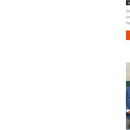
Q
Qu
am
Fe