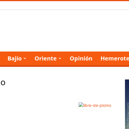
Bajío
Oriente
Opinión
Hemerote
no