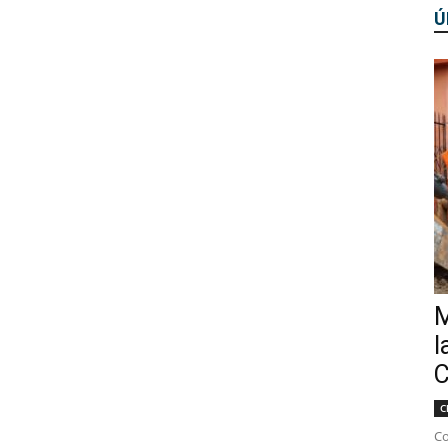
Ú
M
l
C
C
Co