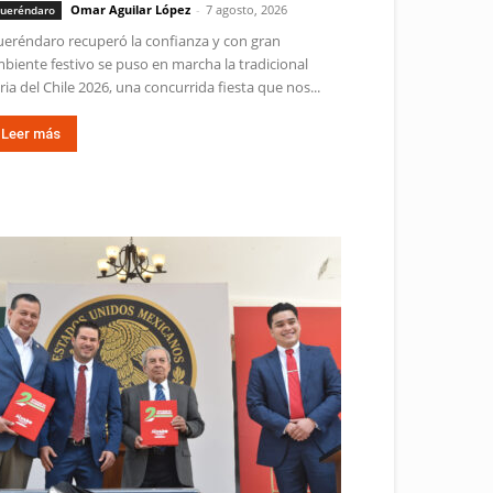
Omar Aguilar López
-
7 agosto, 2026
ueréndaro
eréndaro recuperó la confianza y con gran
biente festivo se puso en marcha la tradicional
ria del Chile 2026, una concurrida fiesta que nos...
Leer más