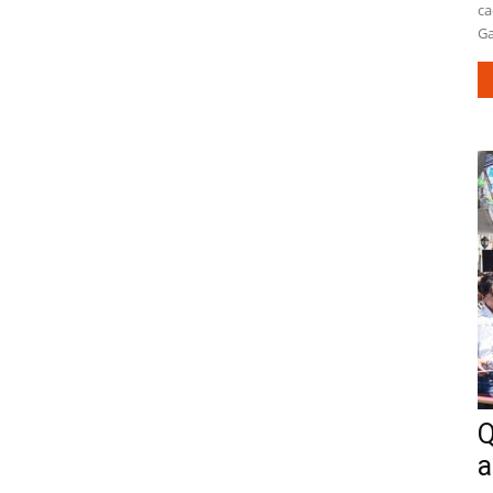
ca
Ga
Q
a