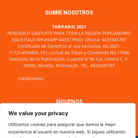
SOBRE NOSOTROS
TARIFARIO 2021
PERIÓDICO GRATUITO PARA TODA LA REGIÓN PURUÁNDIRO
SOLICITALO WhatsAPP 4433778501 Oficina: 4433345787
Certificado de Derechos al uso exclusivo: 04-2021-
111214094400-101, Licitud de Titulo y Contenido No 17466
Domicilio de la Publicación: Cuautla N°90 Col. Centro C. P.
58000, Morelia, Michoacán. TEL. 4433345787
Contáctanos:
encuentrodemichoacan@gmail.com
SÍGUENOS
We value your privacy
Utilizamos cookies para asegurar que damos la mejor
experiencia al usuario en nuestra web. Si sigues utilizando