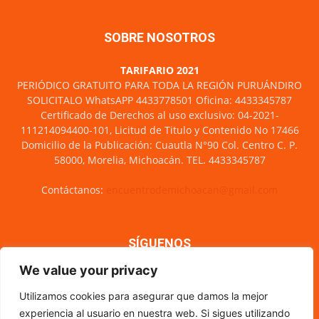
SOBRE NOSOTROS
TARIFARIO 2021
PERIÓDICO GRATUITO PARA TODA LA REGIÓN PURUÁNDIRO
SOLICITALO WhatsAPP 4433778501 Oficina: 4433345787
Certificado de Derechos al uso exclusivo: 04-2021-
111214094400-101, Licitud de Titulo y Contenido No 17466
Domicilio de la Publicación: Cuautla N°90 Col. Centro C. P.
58000, Morelia, Michoacán. TEL. 4433345787
Contáctanos:
encuentrodemichoacan@gmail.com
SÍGUENOS
We value your privacy
Utilizamos cookies para asegurar que damos la mejor
experiencia al usuario en nuestra web. Si sigues utilizando