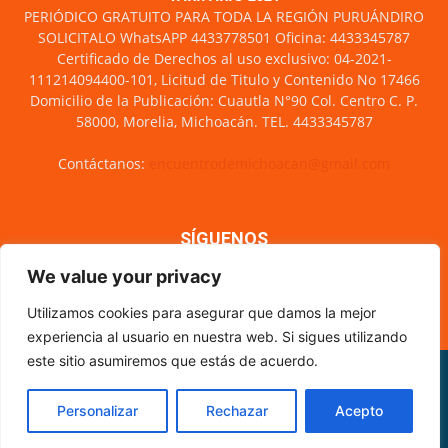
PERIÓDICO GRATUITO PARA TODA LA REGIÓN PURUÁNDIRO
SOLICITALO WhatsAPP 4433778501 Oficina: 4433345787
Certificado de Derechos al uso exclusivo: 04-2021-
111214094400-101, Licitud de Titulo y Contenido No 17466
Domicilio de la Publicación: Cuautla N°90 Col. Centro C. P.
58000, Morelia, Michoacán. TEL. 4433345787
Contáctanos:
encuentrodemichoacan@gmail.com
SÍGUENOS
We value your privacy
Utilizamos cookies para asegurar que damos la mejor
experiencia al usuario en nuestra web. Si sigues utilizando
este sitio asumiremos que estás de acuerdo.
Misión y visión
Nosotros
Directorio
Circulación
CÓDIGO DE ÉTICA PERIODÍSTICA
XML Sitemap
Personalizar
Rechazar
Acepto
© Encuentro de Michoacán - 2021