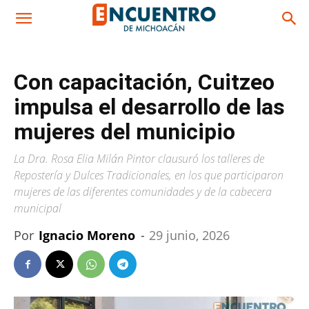
Con capacitación, Cuitzeo
impulsa el desarrollo de las
mujeres del municipio
La Dra. Rosa Elia Milán Pintor clausuró los talleres de
Repostería y Dulces Tradicionales, en los que participaron
mujeres de las diferentes comunidades y de la cabecera
municipal
Por
Ignacio Moreno
-
29 junio, 2026