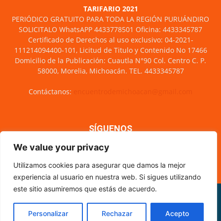
TARIFARIO 2021
PERIÓDICO GRATUITO PARA TODA LA REGIÓN PURUÁNDIRO
SOLICITALO WhatsAPP 4433778501 Oficina: 4433345787
Certificado de Derechos al uso exclusivo: 04-2021-
111214094400-101, Licitud de Titulo y Contenido No 17466
Domicilio de la Publicación: Cuautla N°90 Col. Centro C. P.
58000, Morelia, Michoacán. TEL. 4433345787
Contáctanos:
encuentrodemichoacan@gmail.com
SÍGUENOS
We value your privacy
Utilizamos cookies para asegurar que damos la mejor
experiencia al usuario en nuestra web. Si sigues utilizando
este sitio asumiremos que estás de acuerdo.
Misión y visión
Nosotros
Directorio
Circulación
CÓDIGO DE ÉTICA PERIODÍSTICA
XML Sitemap
Personalizar
Rechazar
Acepto