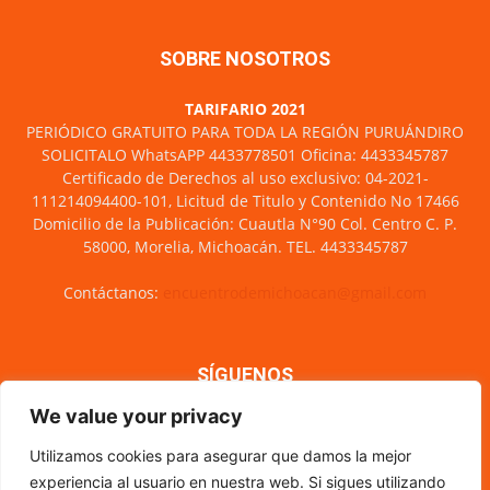
SOBRE NOSOTROS
TARIFARIO 2021
PERIÓDICO GRATUITO PARA TODA LA REGIÓN PURUÁNDIRO
SOLICITALO WhatsAPP 4433778501 Oficina: 4433345787
Certificado de Derechos al uso exclusivo: 04-2021-
111214094400-101, Licitud de Titulo y Contenido No 17466
Domicilio de la Publicación: Cuautla N°90 Col. Centro C. P.
58000, Morelia, Michoacán. TEL. 4433345787
Contáctanos:
encuentrodemichoacan@gmail.com
SÍGUENOS
We value your privacy
Utilizamos cookies para asegurar que damos la mejor
experiencia al usuario en nuestra web. Si sigues utilizando