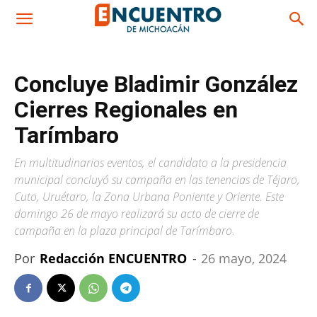
Concluye Bladimir González
Cierres Regionales en
Tarímbaro
En multitudinarios eventos, el candidato a la presidencia
municipal concluyó su campaña en las tenencias de Téjaro,
Cuto, Uruétaro, la Zona Urbana Poniente y Oriente. Este
domingo 26 de mayo realizará su acto de cierre de
campaña en la plaza principal de Tarímbaro.
Por
Redacción ENCUENTRO
-
26 mayo, 2024