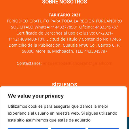
SOBRE NOSOTROS
TARIFARIO 2021
PERIÓDICO GRATUITO PARA TODA LA REGIÓN PURUÁNDIRO
SOLICITALO WhatsAPP 4433778501 Oficina: 4433345787
Certificado de Derechos al uso exclusivo: 04-2021-
111214094400-101, Licitud de Titulo y Contenido No 17466
Domicilio de la Publicación: Cuautla N°90 Col. Centro C. P.
58000, Morelia, Michoacán. TEL. 4433345787
Contáctanos:
encuentrodemichoacan@gmail.com
SÍGUENOS
We value your privacy
Utilizamos cookies para asegurar que damos la mejor
experiencia al usuario en nuestra web. Si sigues utilizando
este sitio asumiremos que estás de acuerdo.
Misión y visión
Nosotros
Directorio
Circulación