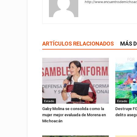
http://www.encuentrodemichoa
ARTÍCULOS RELACIONADOS
MÁS D
Estado
Estado
Gaby Molina se consolida como la
Destruye FG
mujer mejor evaluada de Morena en
delito ase
Michoacán