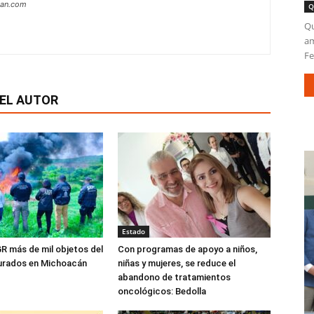
can.com
Q
Qu
am
Fe
EL AUTOR
Estado
R más de mil objetos del
Con programas de apoyo a niños,
gurados en Michoacán
niñas y mujeres, se reduce el
abandono de tratamientos
oncológicos: Bedolla