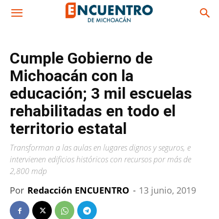
Cumple Gobierno de
Michoacán con la
educación; 3 mil escuelas
rehabilitadas en todo el
territorio estatal
Transforman a las aulas en lugares dignos y seguros, e
intervienen edificios históricos con recursos por más de
2,800 mdp
Por
Redacción ENCUENTRO
-
13 junio, 2019