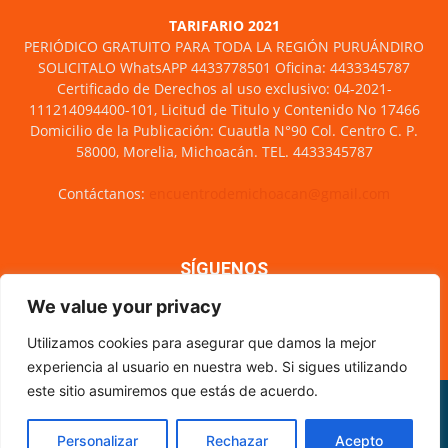
TARIFARIO 2021
PERIÓDICO GRATUITO PARA TODA LA REGIÓN PURUÁNDIRO
SOLICITALO WhatsAPP 4433778501 Oficina: 4433345787
Certificado de Derechos al uso exclusivo: 04-2021-
111214094400-101, Licitud de Titulo y Contenido No 17466
Domicilio de la Publicación: Cuautla N°90 Col. Centro C. P.
58000, Morelia, Michoacán. TEL. 4433345787
Contáctanos:
encuentrodemichoacan@gmail.com
SÍGUENOS
We value your privacy
Utilizamos cookies para asegurar que damos la mejor
experiencia al usuario en nuestra web. Si sigues utilizando
este sitio asumiremos que estás de acuerdo.
Misión y visión
Nosotros
Directorio
Circulación
CÓDIGO DE ÉTICA PERIODÍSTICA
XML Sitemap
Personalizar
Rechazar
Acepto