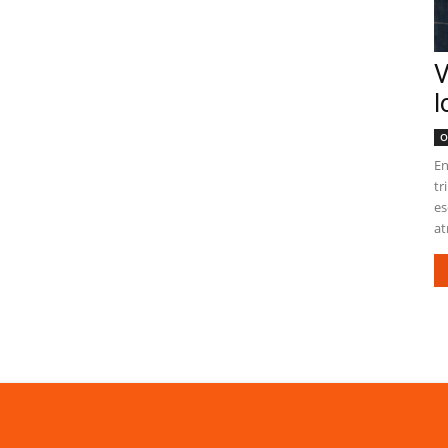
V
l
O
En
tr
es
at