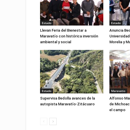
Estado
Estado
Llevan Feria del Bienestar a
Anuncia Bed
Maravatío con histórica inversión
Universidad
ambiental y social
Morelia y M
Estado
Maravatio
Supervisa Bedolla avances de la
Alfonso Mar
autopista Maravatío-Zitácuaro
de Michoacá
el campo