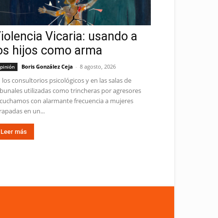
iolencia Vicaria: usando a
os hijos como arma
Boris González Ceja
-
8 agosto, 2026
pinión
 los consultorios psicológicos y en las salas de
ibunales utilizadas como trincheras por agresores
cuchamos con alarmante frecuencia a mujeres
rapadas en un...
Leer más