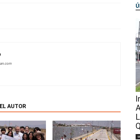
Ú
O
can.com
I
EL AUTOR
A
L
Q
M