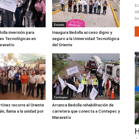
Es
Al
li
Estado
olla inversión para
Inaugura Bedolla acceso digno y
es Tecnológicas en
seguro a la Universidad Tecnológica
aravatío
del Oriente
Contepec
tínez recorre el Oriente
Arranca Bedolla rehabilitación de
n; llama a la unidad por
carretera que conecta a Contepec y
Maravatío
H