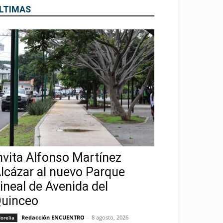
LTIMAS
nvita Alfonso Martínez
lcázar al nuevo Parque
ineal de Avenida del
uinceo
Redacción ENCUENTRO
-
8 agosto, 2026
orelia