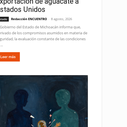
xportación de aguacate a
stados Unidos
Redacción ENCUENTRO
-
8 agosto, 2026
stado
 Gobierno del Estado de Michoacán informa que,
rivado de los compromisos asumidos en materia de
guridad, la evaluación constante de las condiciones
...
Leer más