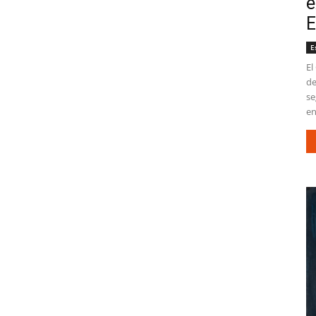
e
E
E
El
de
se
en