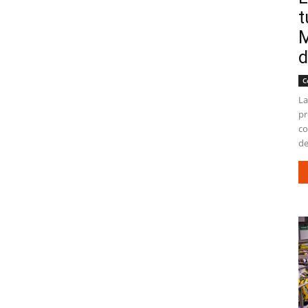
t
M
d
C
La
pr
co
de