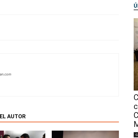
Ú
can.com
C
c
C
EL AUTOR
M
C