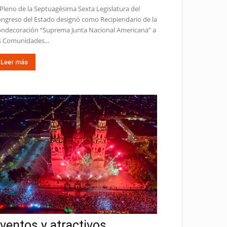
 Pleno de la Septuagésima Sexta Legislatura del
ngreso del Estado designó como Recipiendario de la
ndecoración “Suprema Junta Nacional Americana” a
s Comunidades...
Leer más
ventos y atractivos