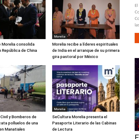
El
Co
Co
la
Morelia
 Morelia consolida
Morelia recibe a líderes espirituales
n República de China
de India en el arranque de su primera
gira pastoral por México
Morelia
Civil y Bomberos de
SeCultura Morelia presenta el
cata polluelos de una
Pasaporte Literario de las Cabinas
 en Manatiales
de Lectura
E