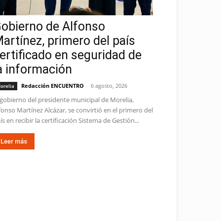
obierno de Alfonso
artínez, primero del país
ertificado en seguridad de
a información
Redacción ENCUENTRO
-
6 agosto, 2026
orelia
 gobierno del presidente municipal de Morelia,
fonso Martínez Alcázar, se convirtió en el primero del
ís en recibir la certificación Sistema de Gestión...
Leer más