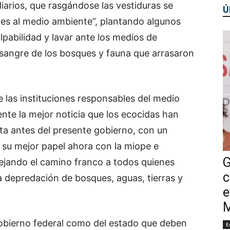
iarios, que rasgándose las vestiduras se
Ú
les al medio ambiente”, plantando algunos
lpabilidad y lavar ante los medios de
a sangre de los bosques y fauna que arrasaron
 las instituciones responsables del medio
nte la mejor noticia que los ecocidas han
sta antes del presente gobierno, con un
 su mejor papel ahora con la miope e
G
dejando el camino franco a todos quienes
c
a depredación de bosques, aguas, tierras y
e
M
obierno federal como del estado que deben
E