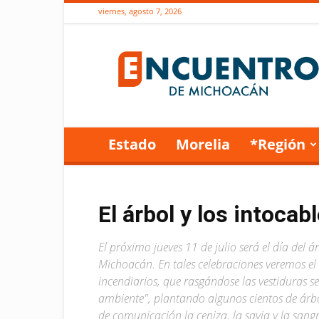
viernes, agosto 7, 2026
Encuentro
de
Michoacán
Estado
Morelia
*Región
El árbol y los intocab
El próximo jueves 11 de julio será el día del á
Michoacán. En tales celebraciones veremos e
incendiarios, que rasgándose las vestiduras s
ambiente", plantando algunos cientos de árbo
de comunicación la ceniza, la savia y la sang