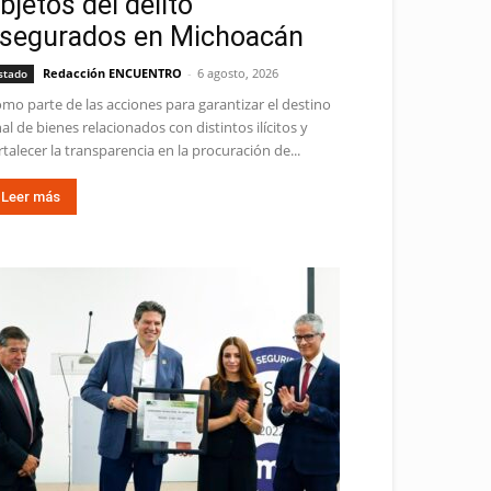
bjetos del delito
segurados en Michoacán
Redacción ENCUENTRO
-
6 agosto, 2026
stado
mo parte de las acciones para garantizar el destino
nal de bienes relacionados con distintos ilícitos y
rtalecer la transparencia en la procuración de...
Leer más