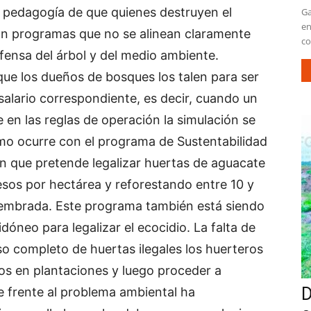
a pedagogía de que quienes destruyen el
Ga
en
on programas que no se alinean claramente
co
efensa del árbol y del medio ambiente.
ue los dueños de bosques los talen para ser
 salario correspondiente, es decir, cuando un
en las reglas de operación la simulación se
smo ocurre con el programa de Sustentabilidad
n que pretende legalizar huertas de aguacate
esos por hectárea y reforestando entre 10 y
 sembrada. Este programa también está siendo
óneo para legalizar el ecocidio. La falta de
so completo de huertas ilegales los huerteros
os en plantaciones y luego proceder a
D
fe frente al problema ambiental ha