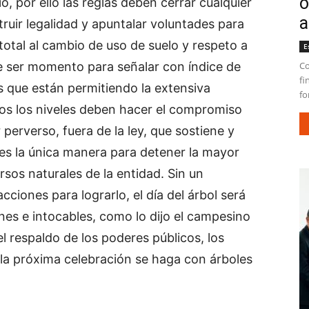
o
, por ello las reglas deben cerrar cualquier
a
ruir legalidad y apuntalar voluntades para
total al cambio de uso de suelo y respeto a
E
be ser momento para señalar con índice de
Co
fi
s que están permitiendo la extensiva
fo
os los niveles deben hacer el compromiso
 perverso, fuera de la ley, que sostiene y
 es la única manera para detener la mayor
ursos naturales de la entidad. Sin un
ciones para lograrlo, el día del árbol será
nes e intocables, como lo dijo el campesino
el respaldo de los poderes públicos, los
la próxima celebración se haga con árboles