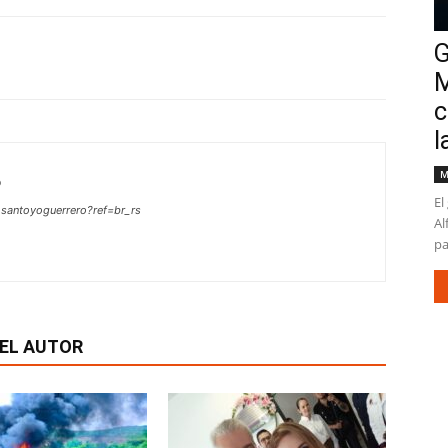
G
M
c
l
M
o
El
.santoyoguerrero?ref=br_rs
Al
pa
EL AUTOR