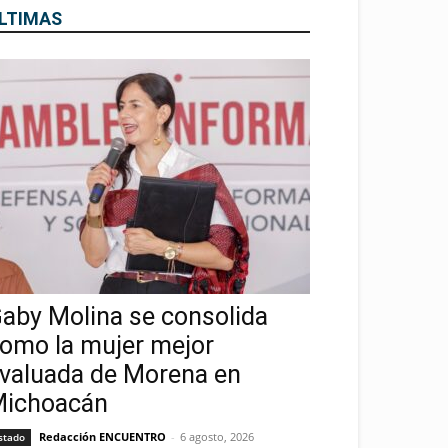
LTIMAS
aby Molina se consolida
omo la mujer mejor
valuada de Morena en
ichoacán
Redacción ENCUENTRO
-
6 agosto, 2026
stado