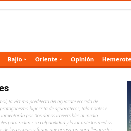
Bajío
Oriente
Opinión
Hemerote
les
rbol, la víctima predilecta del aguacate ecocida de
l protagonismo hipócrita de aguacateros, talamontes e
e lamentarán por "los daños irreversibles al medio
les para redimir su culpabilidad y lavar ante los medios
re de los bosques y fauna que arrasaron para llenarse los