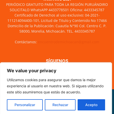
PERIÓDICO GRATUITO PARA TODA LA REGIÓN PURUÁNDIRO
SOLICITALO WhatsAPP 4433778501 Oficina: 4433345787
Certificado de Derechos al uso exclusivo: 04-2021-
111214094400-101, Licitud de Titulo y Contenido No 17466
Domicilio de la Publicación: Cuautla N°90 Col. Centro C. P.
58000, Morelia, Michoacán. TEL. 4433345787
Contáctanos:
encuentrodemichoacan@gmail.com
SÍGUENOS
We value your privacy
Utilizamos cookies para asegurar que damos la mejor
experiencia al usuario en nuestra web. Si sigues utilizando
este sitio asumiremos que estás de acuerdo.
Misión y visión
Nosotros
Directorio
Circulación
CÓDIGO DE ÉTICA PERIODÍSTICA
XML Sitemap
Personalizar
Rechazar
Acepto
© Encuentro de Michoacán - 2021