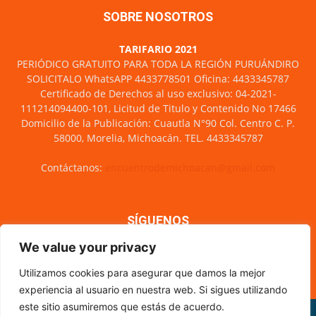
SOBRE NOSOTROS
TARIFARIO 2021
PERIÓDICO GRATUITO PARA TODA LA REGIÓN PURUÁNDIRO
SOLICITALO WhatsAPP 4433778501 Oficina: 4433345787
Certificado de Derechos al uso exclusivo: 04-2021-
111214094400-101, Licitud de Titulo y Contenido No 17466
Domicilio de la Publicación: Cuautla N°90 Col. Centro C. P.
58000, Morelia, Michoacán. TEL. 4433345787
Contáctanos:
encuentrodemichoacan@gmail.com
SÍGUENOS
We value your privacy
Utilizamos cookies para asegurar que damos la mejor
experiencia al usuario en nuestra web. Si sigues utilizando
este sitio asumiremos que estás de acuerdo.
Misión y visión
Nosotros
Directorio
Circulación