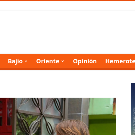
Bajío
Oriente
Opinión
Hemerote