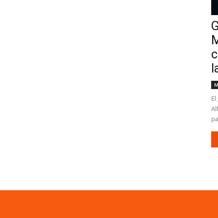
G
M
c
l
M
El
Al
pa