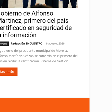
obierno de Alfonso
artínez, primero del país
ertificado en seguridad de
a información
Redacción ENCUENTRO
-
6 agosto, 2026
orelia
 gobierno del presidente municipal de Morelia,
fonso Martínez Alcázar, se convirtió en el primero del
ís en recibir la certificación Sistema de Gestión...
Leer más