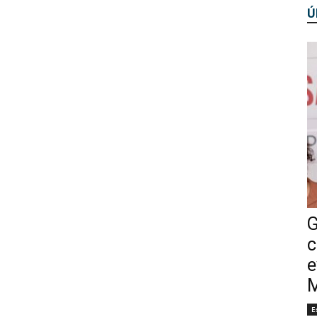
Ú
G
c
e
M
E