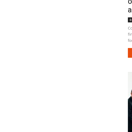
o
a
E
Co
fi
fo