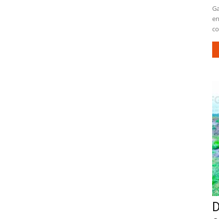
Ga
en
co
D