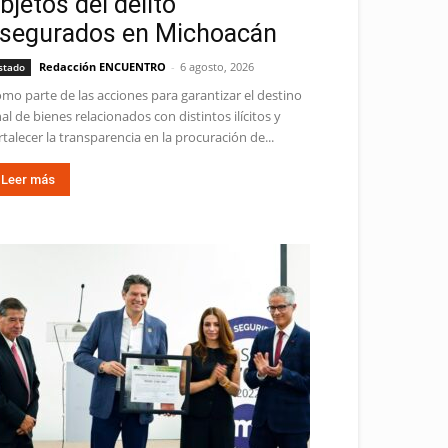
bjetos del delito
segurados en Michoacán
Redacción ENCUENTRO
-
6 agosto, 2026
stado
mo parte de las acciones para garantizar el destino
nal de bienes relacionados con distintos ilícitos y
rtalecer la transparencia en la procuración de...
Leer más