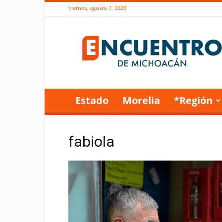
viernes, agosto 7, 2026
Encuentro
de
Michoacán
Estado
Morelia
*Región
fabiola