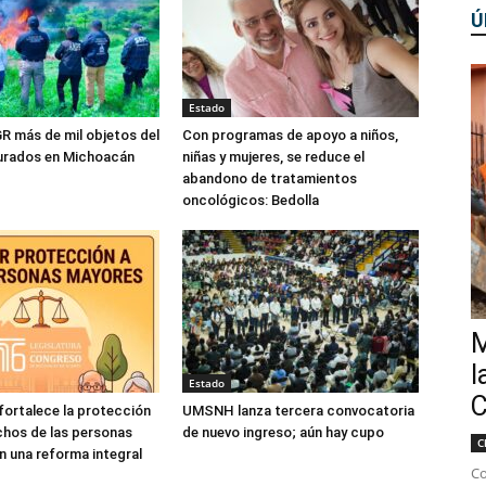
Ú
Estado
R más de mil objetos del
Con programas de apoyo a niños,
gurados en Michoacán
niñas y mujeres, se reduce el
abandono de tratamientos
oncológicos: Bedolla
M
l
Estado
C
ortalece la protección
UMSNH lanza tercera convocatoria
chos de las personas
de nuevo ingreso; aún hay cupo
C
 una reforma integral
Co