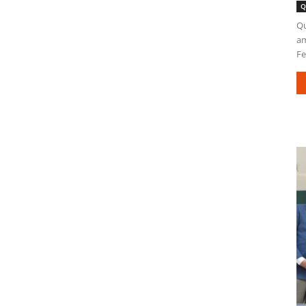
Q
Qu
am
Fe