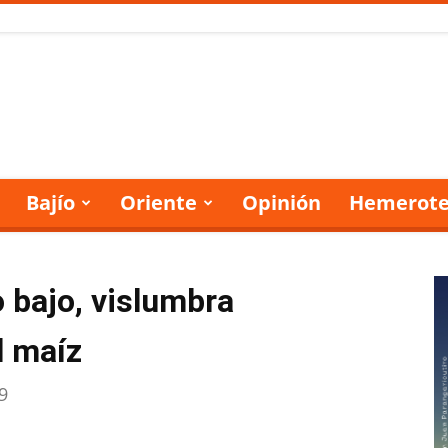
Bajío
Oriente
Opinión
Hemerote
o bajo, vislumbra
l maíz
9