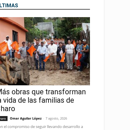
LTIMAS
ás obras que transforman
a vida de las familias de
haro
Omar Aguilar López
-
7 agosto, 2026
haro
n el compromiso de seguir llevando desarrollo a