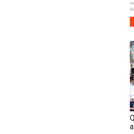
ca
Ga
Q
a