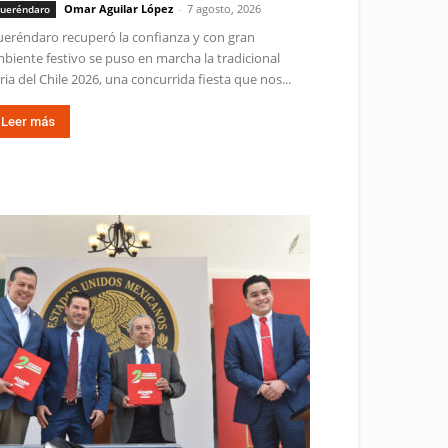
Omar Aguilar López
-
7 agosto, 2026
ueréndaro
eréndaro recuperó la confianza y con gran
biente festivo se puso en marcha la tradicional
ria del Chile 2026, una concurrida fiesta que nos...
Leer más