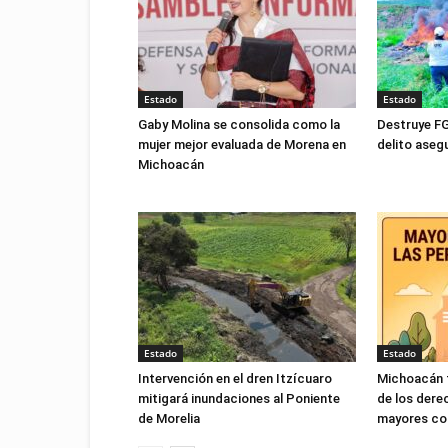
Estado
Estado
Gaby Molina se consolida como la
Destruye FG
mujer mejor evaluada de Morena en
delito ase
Michoacán
Estado
Estado
Intervención en el dren Itzícuaro
Michoacán f
mitigará inundaciones al Poniente
de los dere
de Morelia
mayores con