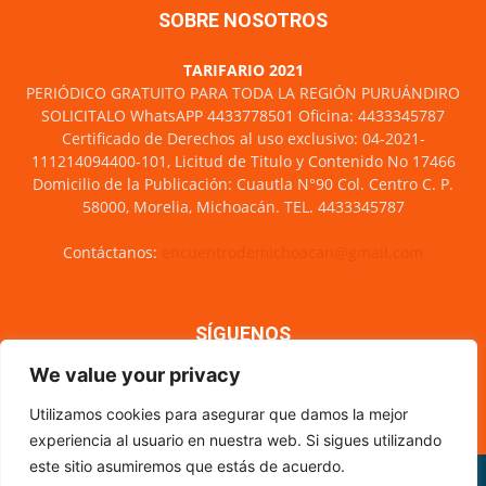
SOBRE NOSOTROS
TARIFARIO 2021
PERIÓDICO GRATUITO PARA TODA LA REGIÓN PURUÁNDIRO
SOLICITALO WhatsAPP 4433778501 Oficina: 4433345787
Certificado de Derechos al uso exclusivo: 04-2021-
111214094400-101, Licitud de Titulo y Contenido No 17466
Domicilio de la Publicación: Cuautla N°90 Col. Centro C. P.
58000, Morelia, Michoacán. TEL. 4433345787
Contáctanos:
encuentrodemichoacan@gmail.com
SÍGUENOS
We value your privacy
Utilizamos cookies para asegurar que damos la mejor
experiencia al usuario en nuestra web. Si sigues utilizando
este sitio asumiremos que estás de acuerdo.
Misión y visión
Nosotros
Directorio
Circulación