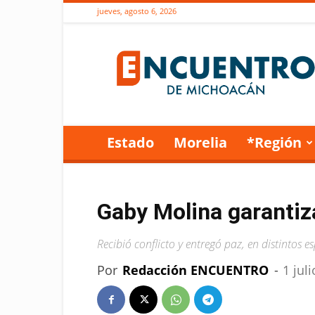
jueves, agosto 6, 2026
Encuentro
de
Michoacán
Estado
Morelia
*Región
Gaby Molina garantiz
Recibió conflicto y entregó paz, en distintos e
Por
Redacción ENCUENTRO
-
1 jul