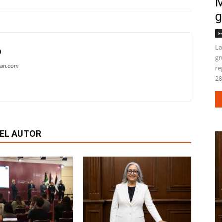
M
g
E
La
O
gr
can.com
re
28
EL AUTOR