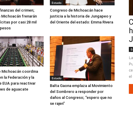
Estado
finanzas del crimen;
Congreso de Michoacán hace
n Michoacán frenarán
justicia a la historia de Jungapeo y
C
ícitas por casi 28 mil
del Oriente del estado: Emma Rivera
 pesos
h
J
E
La
Pu
ce
e Michoacán coordina
el 
n la Federación y la
Estado
 EUA para reactivar
Balta Gaona emplaza al Movimiento
nes de aguacate
del Sombrero a responder por
daños al Congreso; “espero que no
se rajen”