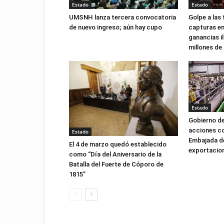
Estado
Estado
UMSNH lanza tercera convocatoria
Golpe a las 
de nuevo ingreso; aún hay cupo
capturas e
ganancias il
millones de
Estado
Gobierno d
acciones co
Estado
Embajada de
El 4 de marzo quedó establecido
exportacio
como “Día del Aniversario de la
Batalla del Fuerte de Cóporo de
1815”