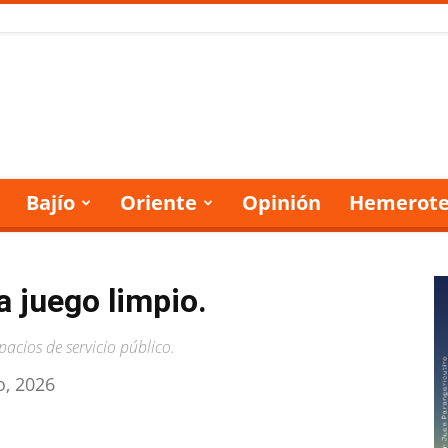
Bajío
Oriente
Opinión
Hemerote
a juego limpio.
spacios de servicio público.
io, 2026