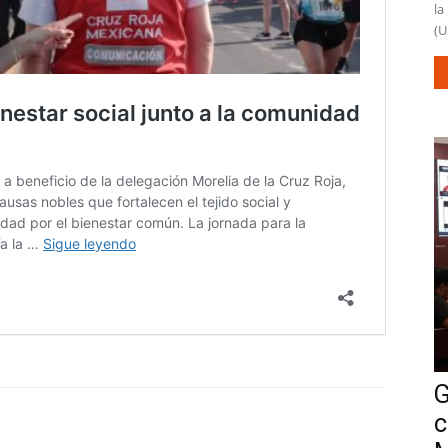
la
(U
G
c