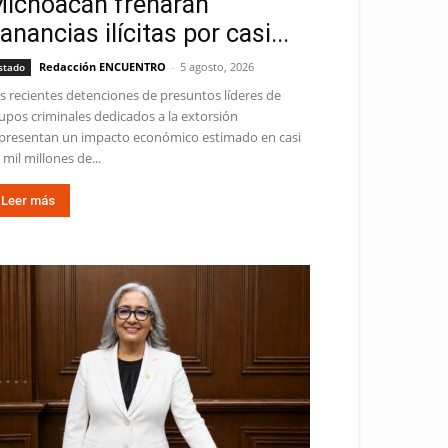
ichoacán frenarán
anancias ilícitas por casi...
Redacción ENCUENTRO
-
5 agosto, 2026
stado
s recientes detenciones de presuntos líderes de
upos criminales dedicados a la extorsión
presentan un impacto económico estimado en casi
 mil millones de...
Leer más