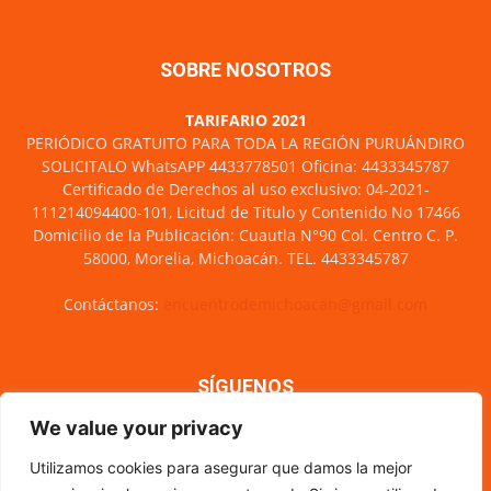
SOBRE NOSOTROS
TARIFARIO 2021
PERIÓDICO GRATUITO PARA TODA LA REGIÓN PURUÁNDIRO
SOLICITALO WhatsAPP 4433778501 Oficina: 4433345787
Certificado de Derechos al uso exclusivo: 04-2021-
111214094400-101, Licitud de Titulo y Contenido No 17466
Domicilio de la Publicación: Cuautla N°90 Col. Centro C. P.
58000, Morelia, Michoacán. TEL. 4433345787
Contáctanos:
encuentrodemichoacan@gmail.com
SÍGUENOS
We value your privacy
Utilizamos cookies para asegurar que damos la mejor