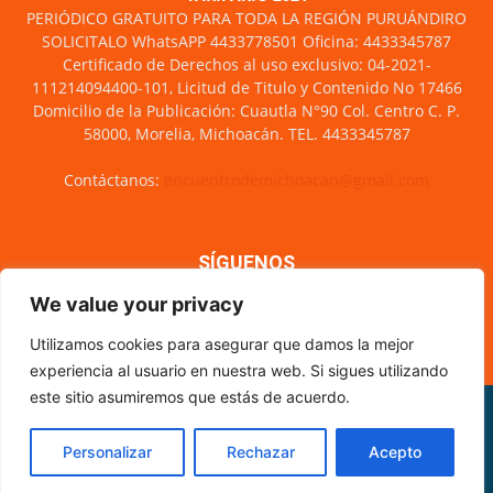
PERIÓDICO GRATUITO PARA TODA LA REGIÓN PURUÁNDIRO
SOLICITALO WhatsAPP 4433778501 Oficina: 4433345787
Certificado de Derechos al uso exclusivo: 04-2021-
111214094400-101, Licitud de Titulo y Contenido No 17466
Domicilio de la Publicación: Cuautla N°90 Col. Centro C. P.
58000, Morelia, Michoacán. TEL. 4433345787
Contáctanos:
encuentrodemichoacan@gmail.com
SÍGUENOS
We value your privacy
Utilizamos cookies para asegurar que damos la mejor
experiencia al usuario en nuestra web. Si sigues utilizando
este sitio asumiremos que estás de acuerdo.
Misión y visión
Nosotros
Directorio
Circulación
CÓDIGO DE ÉTICA PERIODÍSTICA
XML Sitemap
Personalizar
Rechazar
Acepto
© Encuentro de Michoacán - 2021