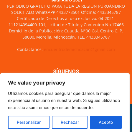
PERIÓDICO GRATUITO PARA TODA LA REGIÓN PURUÁNDIRO
SOLICITALO WhatsAPP 4433778501 Oficina: 4433345787
Certificado de Derechos al uso exclusivo: 04-2021-
111214094400-101, Licitud de Titulo y Contenido No 17466
Domicilio de la Publicación: Cuautla N°90 Col. Centro C. P.
58000, Morelia, Michoacán. TEL. 4433345787
Contáctanos:
encuentrodemichoacan@gmail.com
SÍGUENOS
We value your privacy
Utilizamos cookies para asegurar que damos la mejor
experiencia al usuario en nuestra web. Si sigues utilizando
este sitio asumiremos que estás de acuerdo.
Misión y visión
Nosotros
Directorio
Circulación
CÓDIGO DE ÉTICA PERIODÍSTICA
XML Sitemap
Personalizar
Rechazar
Acepto
© Encuentro de Michoacán - 2021