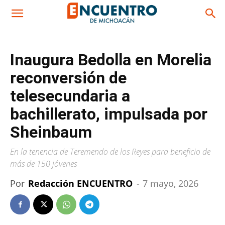
Inaugura Bedolla en Morelia
reconversión de
telesecundaria a
bachillerato, impulsada por
Sheinbaum
En la tenencia de Teremendo de los Reyes para beneficio de
más de 150 jóvenes
Por
Redacción ENCUENTRO
-
7 mayo, 2026