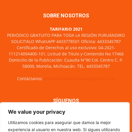
SOBRE NOSOTROS
TARIFARIO 2021
PERIÓDICO GRATUITO PARA TODA LA REGIÓN PURUÁNDIRO
SOLICITALO WhatsAPP 4433778501 Oficina: 4433345787
Certificado de Derechos al uso exclusivo: 04-2021-
111214094400-101, Licitud de Titulo y Contenido No 17466
Domicilio de la Publicación: Cuautla N°90 Col. Centro C. P.
58000, Morelia, Michoacán. TEL. 4433345787
Contáctanos:
encuentrodemichoacan@gmail.com
SÍGUENOS
We value your privacy
Utilizamos cookies para asegurar que damos la mejor
experiencia al usuario en nuestra web. Si sigues utilizando