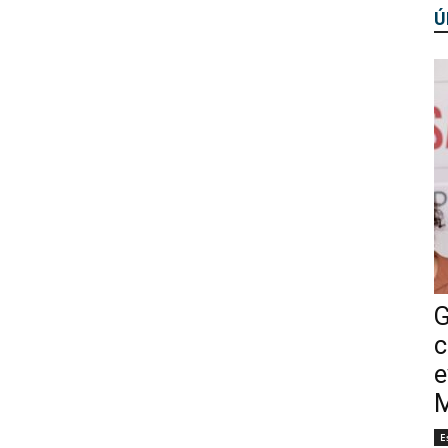
Ú
G
c
e
M
E