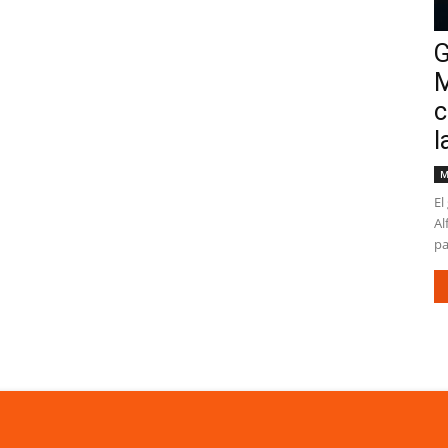
G
M
c
l
M
El
Al
pa