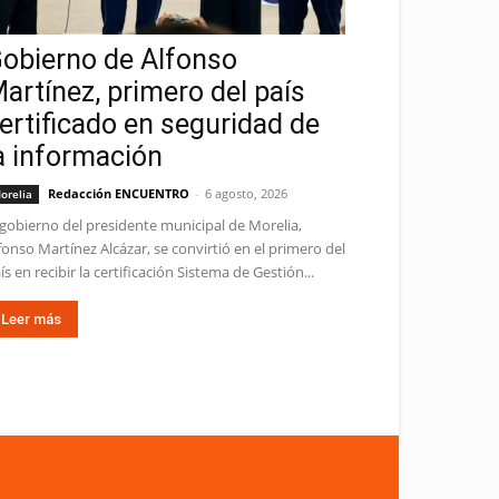
obierno de Alfonso
artínez, primero del país
ertificado en seguridad de
a información
Redacción ENCUENTRO
-
6 agosto, 2026
orelia
 gobierno del presidente municipal de Morelia,
fonso Martínez Alcázar, se convirtió en el primero del
ís en recibir la certificación Sistema de Gestión...
Leer más