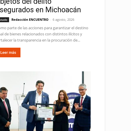
bjetos del delito
segurados en Michoacán
Redacción ENCUENTRO
-
6 agosto, 2026
stado
mo parte de las acciones para garantizar el destino
nal de bienes relacionados con distintos ilícitos y
rtalecer la transparencia en la procuración de...
Leer más