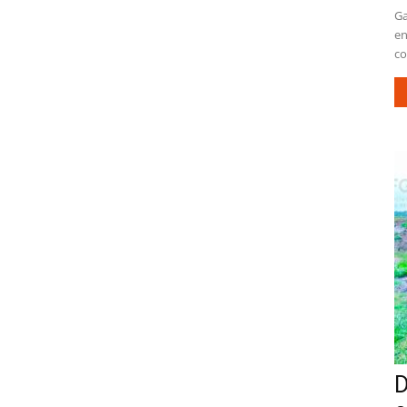
Ga
en
co
D