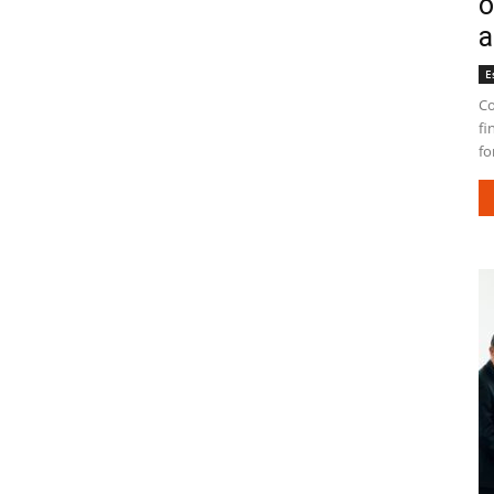
o
a
E
Co
fi
fo