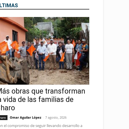
LTIMAS
ás obras que transforman
a vida de las familias de
haro
Omar Aguilar López
-
7 agosto, 2026
haro
n el compromiso de seguir llevando desarrollo a