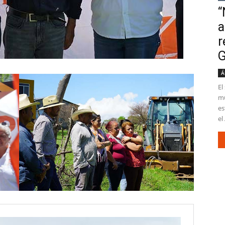
“
a
r
G
Á
El
mu
es
el