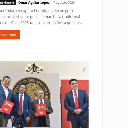
Omar Aguilar López
-
7 agosto, 2026
ueréndaro
eréndaro recuperó la confianza y con gran
biente festivo se puso en marcha la tradicional
ria del Chile 2026, una concurrida fiesta que nos...
Leer más