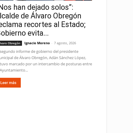
Nos han dejado solos”:
lcalde de Álvaro Obregón
eclama recortes al Estado;
obierno evita...
Ignacio Moreno
-
7 agosto, 2026
lvaro Obregón
 segundo informe de gobierno del presidente
nicipal de Álvaro Obregón, Adán Sánchez López,
tuvo marcado por un intercambio de posturas entre
 Ayuntamiento...
Leer más