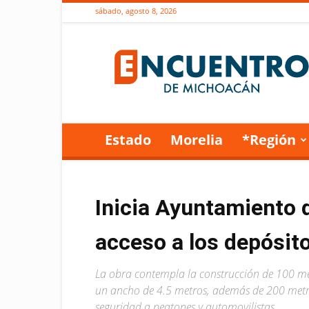
sábado, agosto 8, 2026
Encuentro
de
Michoacán
Estado
Morelia
*Región
Inicia Ayuntamiento 
acceso a los depósit
La obra contempla la construcción de 100 met
un ancho de 4.5 metros, además de 200 metro
seguridad a peatones y automovilistas.