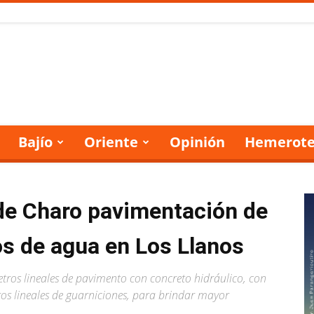
Bajío
Oriente
Opinión
Hemerote
de Charo pavimentación de
os de agua en Los Llanos
ros lineales de pavimento con concreto hidráulico, con
s lineales de guarniciones, para brindar mayor