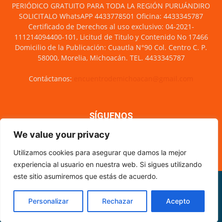
PERIÓDICO GRATUITO PARA TODA LA REGIÓN PURUÁNDIRO
SOLICITALO WhatsAPP 4433778501 Oficina: 4433345787
Certificado de Derechos al uso exclusivo: 04-2021-
111214094400-101, Licitud de Titulo y Contenido No 17466
Domicilio de la Publicación: Cuautla N°90 Col. Centro C. P.
58000, Morelia, Michoacán. TEL. 4433345787
Contáctanos:
encuentrodemichoacan@gmail.com
SÍGUENOS
We value your privacy
Utilizamos cookies para asegurar que damos la mejor
experiencia al usuario en nuestra web. Si sigues utilizando
este sitio asumiremos que estás de acuerdo.
Misión y visión
Nosotros
Directorio
Circulación
CÓDIGO DE ÉTICA PERIODÍSTICA
XML Sitemap
Personalizar
Rechazar
Acepto
© Encuentro de Michoacán - 2021