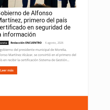
obierno de Alfonso
artínez, primero del país
ertificado en seguridad de
a información
Redacción ENCUENTRO
-
6 agosto, 2026
orelia
 gobierno del presidente municipal de Morelia,
fonso Martínez Alcázar, se convirtió en el primero del
ís en recibir la certificación Sistema de Gestión...
Leer más