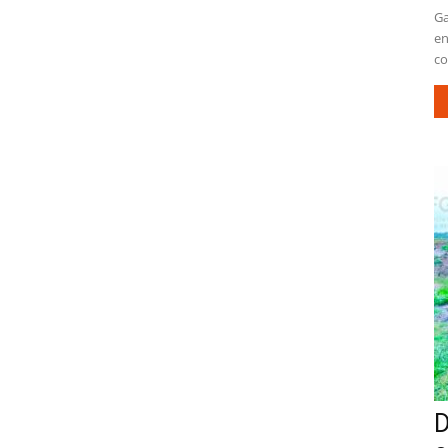
Ga
en
co
D