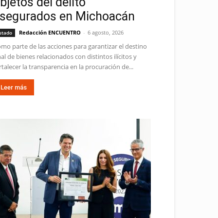
bjetos del delito
segurados en Michoacán
Redacción ENCUENTRO
-
6 agosto, 2026
stado
mo parte de las acciones para garantizar el destino
nal de bienes relacionados con distintos ilícitos y
rtalecer la transparencia en la procuración de...
Leer más