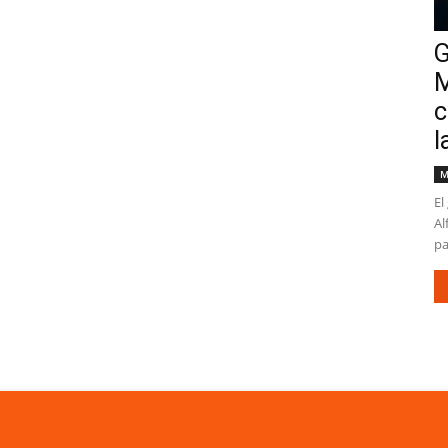
G
M
c
l
M
El
Al
pa