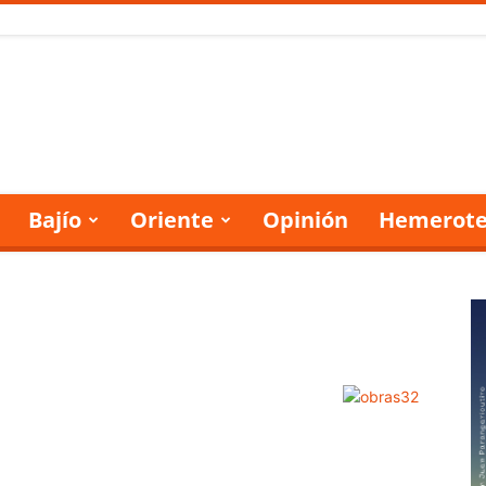
Bajío
Oriente
Opinión
Hemerote