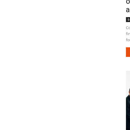
o
a
E
Co
fi
fo