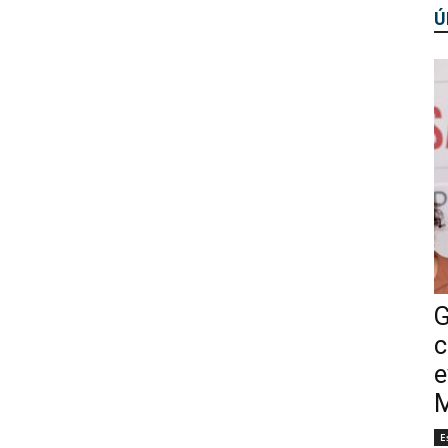
Ú
G
c
e
M
E