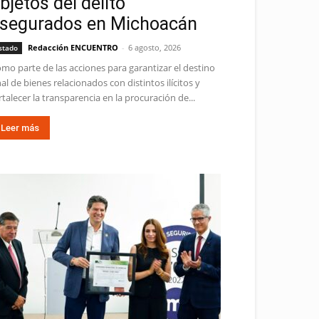
bjetos del delito
segurados en Michoacán
Redacción ENCUENTRO
-
6 agosto, 2026
stado
mo parte de las acciones para garantizar el destino
nal de bienes relacionados con distintos ilícitos y
rtalecer la transparencia en la procuración de...
Leer más