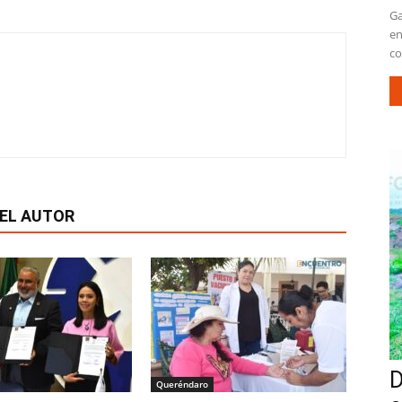
Ga
en
co
EL AUTOR
D
Queréndaro