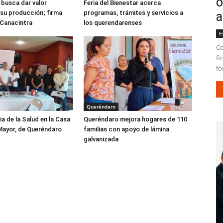
o
busca dar valor
Feria del Bienestar acerca
su producción; firma
programas, trámites y servicios a
a
 Canacintra
los querendarenses
E
Co
fi
fo
Queréndaro
ia de la Salud en la Casa
Queréndaro mejora hogares de 110
Mayor, de Queréndaro
familias con apoyo de lámina
galvanizada