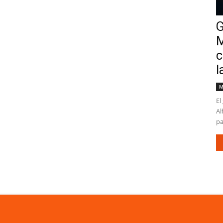
G
M
c
l
M
El
Al
pa