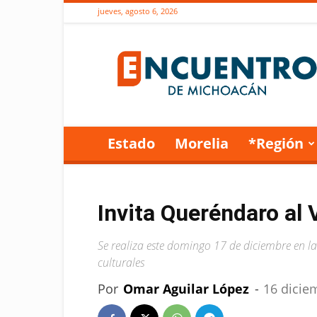
jueves, agosto 6, 2026
Encuentro
de
Michoacán
Estado
Morelia
*Región
Invita Queréndaro al 
Se realiza este domingo 17 de diciembre en la 
culturales
Por
Omar Aguilar López
-
16 dicie