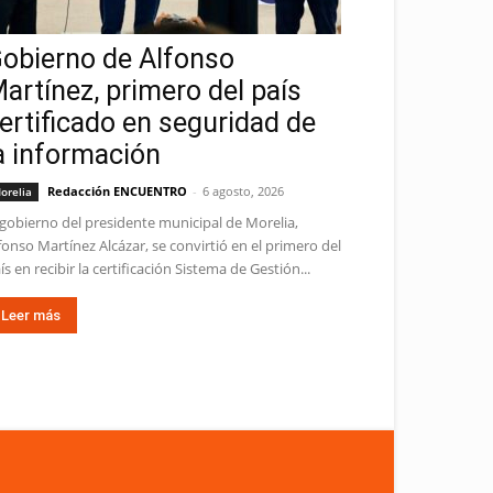
obierno de Alfonso
artínez, primero del país
ertificado en seguridad de
a información
Redacción ENCUENTRO
-
6 agosto, 2026
orelia
 gobierno del presidente municipal de Morelia,
fonso Martínez Alcázar, se convirtió en el primero del
ís en recibir la certificación Sistema de Gestión...
Leer más