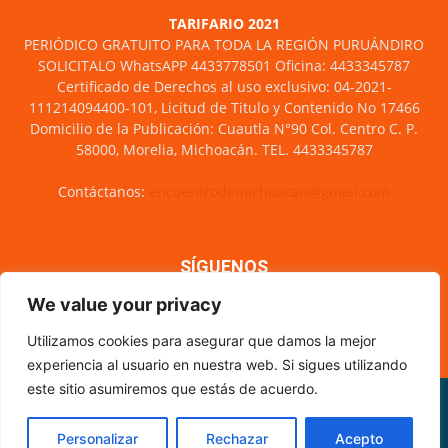
TARIFARIO 2021
PERIÓDICO GRATUITO PARA TODA LA REGIÓN PURUÁNDIRO
SOLICITALO WhatsAPP 4433778501 Oficina: 4433345787
Certificado de Derechos al uso exclusivo: 04-2021-
111214094400-101, Licitud de Titulo y Contenido No 17466
Domicilio de la Publicación: Cuautla N°90 Col. Centro C. P.
58000, Morelia, Michoacán. TEL. 4433345787
Contáctanos:
encuentrodemichoacan@gmail.com
SÍGUENOS
We value your privacy
Utilizamos cookies para asegurar que damos la mejor
experiencia al usuario en nuestra web. Si sigues utilizando
este sitio asumiremos que estás de acuerdo.
Misión y visión
Nosotros
Directorio
Circulación
CÓDIGO DE ÉTICA PERIODÍSTICA
XML Sitemap
Personalizar
Rechazar
Acepto