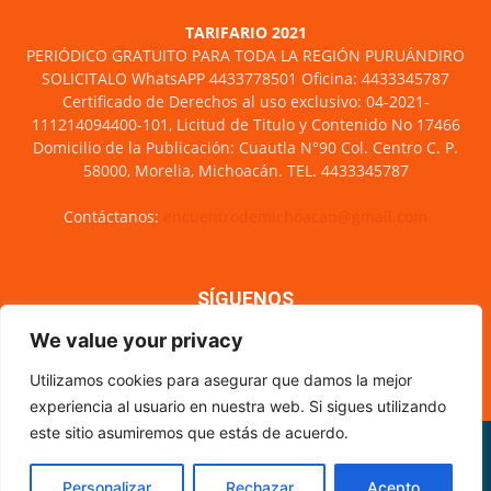
TARIFARIO 2021
PERIÓDICO GRATUITO PARA TODA LA REGIÓN PURUÁNDIRO
SOLICITALO WhatsAPP 4433778501 Oficina: 4433345787
Certificado de Derechos al uso exclusivo: 04-2021-
111214094400-101, Licitud de Titulo y Contenido No 17466
Domicilio de la Publicación: Cuautla N°90 Col. Centro C. P.
58000, Morelia, Michoacán. TEL. 4433345787
Contáctanos:
encuentrodemichoacan@gmail.com
SÍGUENOS
We value your privacy
Utilizamos cookies para asegurar que damos la mejor
experiencia al usuario en nuestra web. Si sigues utilizando
este sitio asumiremos que estás de acuerdo.
Misión y visión
Nosotros
Directorio
Circulación
CÓDIGO DE ÉTICA PERIODÍSTICA
XML Sitemap
Personalizar
Rechazar
Acepto