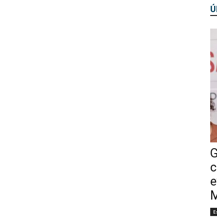
Ú
G
c
e
M
E