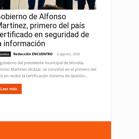
obierno de Alfonso
artínez, primero del país
ertificado en seguridad de
a información
Redacción ENCUENTRO
-
6 agosto, 2026
orelia
 gobierno del presidente municipal de Morelia,
fonso Martínez Alcázar, se convirtió en el primero del
ís en recibir la certificación Sistema de Gestión...
Leer más