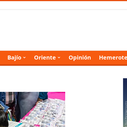
Bajío
Oriente
Opinión
Hemerote