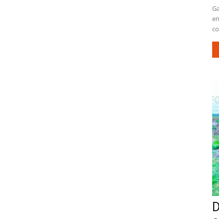
Ga
en
co
D