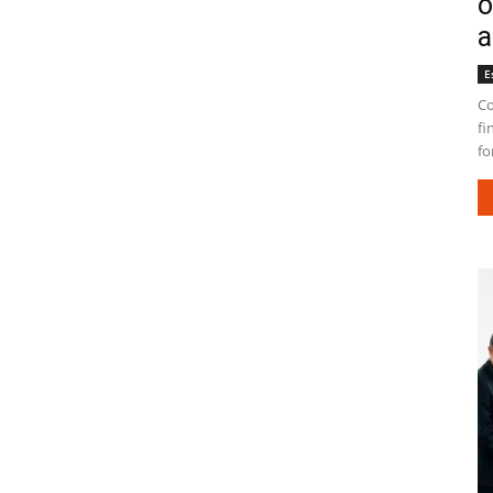
o
a
E
Co
fi
fo