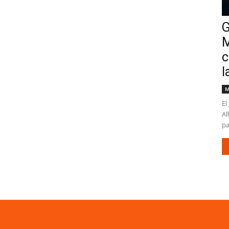
G
M
c
l
M
El
Al
pa