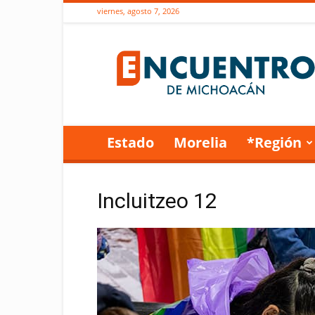
viernes, agosto 7, 2026
Encuentro
de
Michoacán
Estado
Morelia
*Región
Incluitzeo 12