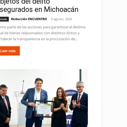
bjetos del delito
segurados en Michoacán
Redacción ENCUENTRO
-
6 agosto, 2026
stado
mo parte de las acciones para garantizar el destino
nal de bienes relacionados con distintos ilícitos y
rtalecer la transparencia en la procuración de...
Leer más