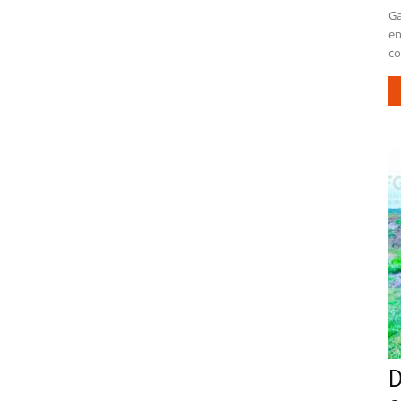
Ga
en
co
D