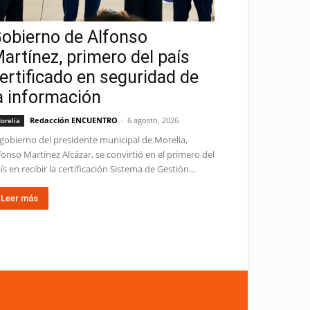
obierno de Alfonso
artínez, primero del país
ertificado en seguridad de
a información
Redacción ENCUENTRO
-
6 agosto, 2026
orelia
 gobierno del presidente municipal de Morelia,
fonso Martínez Alcázar, se convirtió en el primero del
ís en recibir la certificación Sistema de Gestión...
Leer más