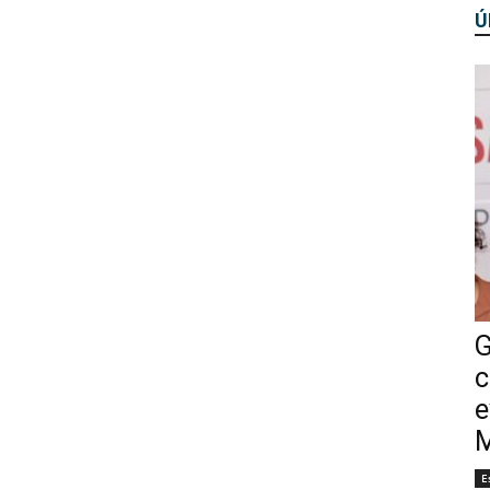
Ú
G
c
e
M
E