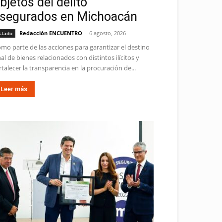
bjetos del delito
segurados en Michoacán
Redacción ENCUENTRO
-
6 agosto, 2026
stado
mo parte de las acciones para garantizar el destino
nal de bienes relacionados con distintos ilícitos y
rtalecer la transparencia en la procuración de...
Leer más