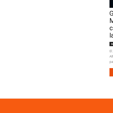
G
M
c
l
M
El
Al
pa