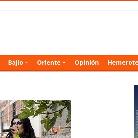
Bajío
Oriente
Opinión
Hemerote