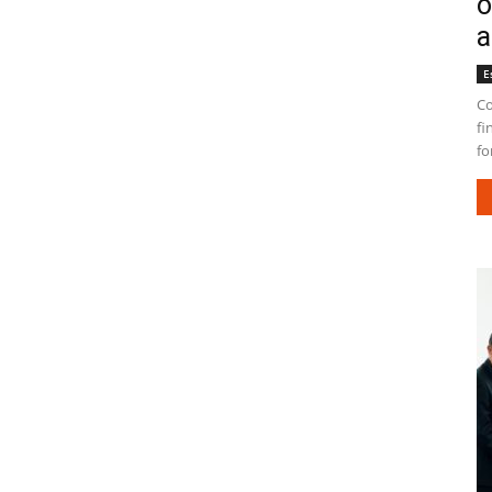
o
a
E
Co
fi
fo