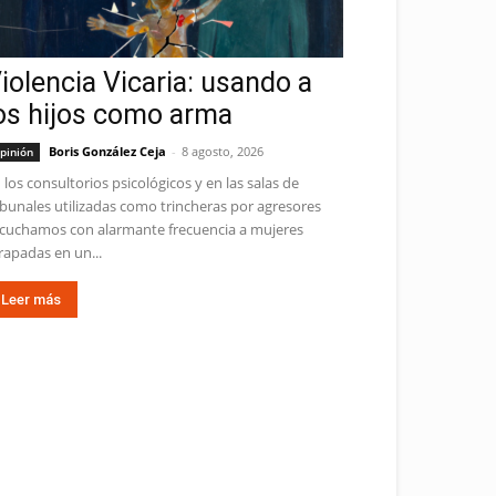
iolencia Vicaria: usando a
os hijos como arma
Boris González Ceja
-
8 agosto, 2026
pinión
 los consultorios psicológicos y en las salas de
ibunales utilizadas como trincheras por agresores
cuchamos con alarmante frecuencia a mujeres
rapadas en un...
Leer más