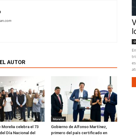
O
V
can.com
l
O
En
tr
EL AUTOR
es
at
Morelia
 Morelia celebra el 73
Gobierno de Alfonso Martínez,
del Día Nacional del
primero del país certificado en