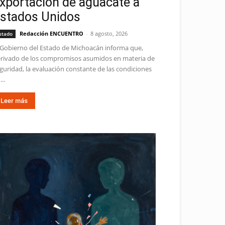
xportación de aguacate a
stados Unidos
Redacción ENCUENTRO
-
8 agosto, 2026
stado
 Gobierno del Estado de Michoacán informa que,
rivado de los compromisos asumidos en materia de
guridad, la evaluación constante de las condiciones
...
Leer más