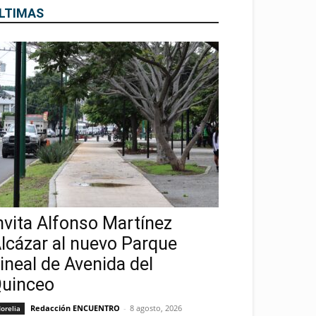
LTIMAS
nvita Alfonso Martínez
lcázar al nuevo Parque
ineal de Avenida del
uinceo
Redacción ENCUENTRO
-
8 agosto, 2026
orelia