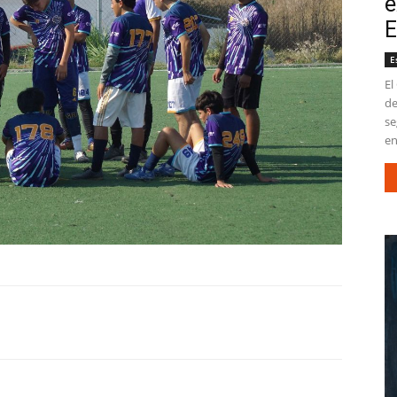
e
E
E
El
de
se
en