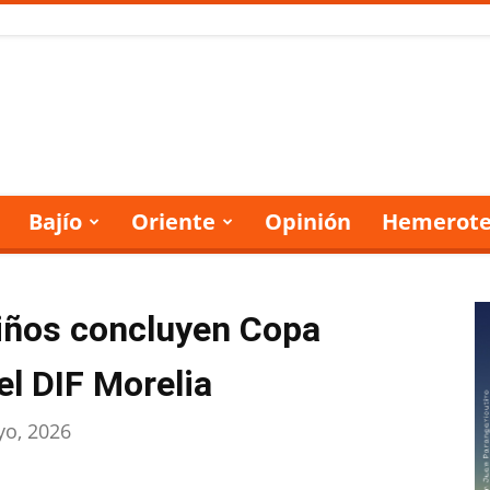
Bajío
Oriente
Opinión
Hemerote
iños concluyen Copa
el DIF Morelia
yo, 2026