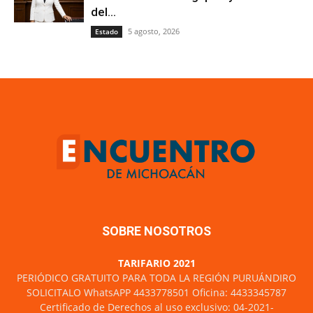
del...
5 agosto, 2026
Estado
SOBRE NOSOTROS
TARIFARIO 2021
PERIÓDICO GRATUITO PARA TODA LA REGIÓN PURUÁNDIRO
SOLICITALO WhatsAPP 4433778501 Oficina: 4433345787
Certificado de Derechos al uso exclusivo: 04-2021-