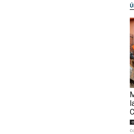
Ú
M
l
C
C
Co