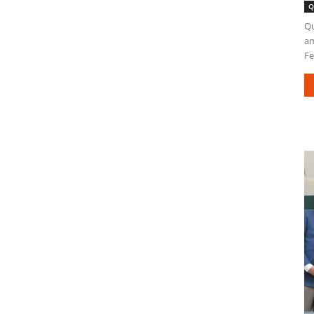
Q
Qu
am
Fe