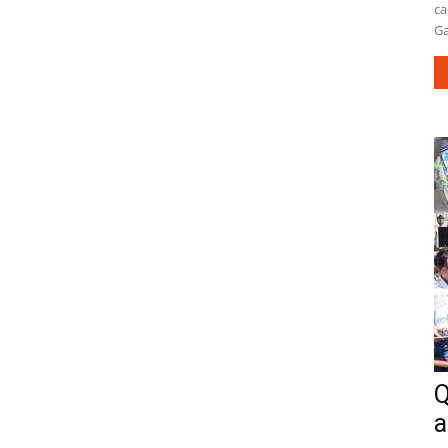
ca
Ga
Q
a