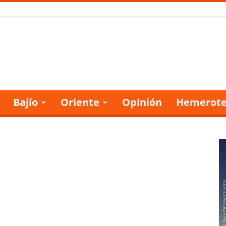
Bajío
Oriente
Opinión
Hemerote