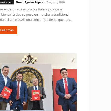
Omar Aguilar López
-
7 agosto, 2026
ueréndaro
eréndaro recuperó la confianza y con gran
biente festivo se puso en marcha la tradicional
ria del Chile 2026, una concurrida fiesta que nos...
Leer más