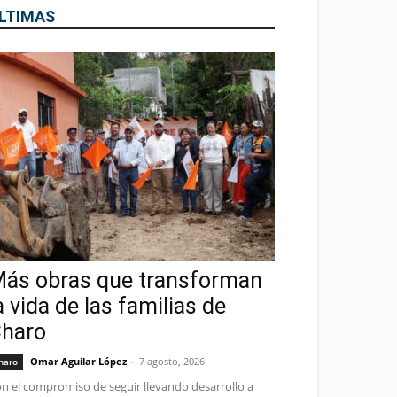
LTIMAS
ás obras que transforman
a vida de las familias de
haro
Omar Aguilar López
-
7 agosto, 2026
haro
n el compromiso de seguir llevando desarrollo a