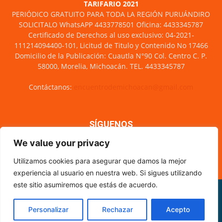
TARIFARIO 2021
PERIÓDICO GRATUITO PARA TODA LA REGIÓN PURUÁNDIRO
SOLICITALO WhatsAPP 4433778501 Oficina: 4433345787
Certificado de Derechos al uso exclusivo: 04-2021-
111214094400-101, Licitud de Titulo y Contenido No 17466
Domicilio de la Publicación: Cuautla N°90 Col. Centro C. P.
58000, Morelia, Michoacán. TEL. 4433345787
Contáctanos:
encuentrodemichoacan@gmail.com
SÍGUENOS
We value your privacy
Utilizamos cookies para asegurar que damos la mejor
experiencia al usuario en nuestra web. Si sigues utilizando
este sitio asumiremos que estás de acuerdo.
Misión y visión
Nosotros
Directorio
Circulación
CÓDIGO DE ÉTICA PERIODÍSTICA
XML Sitemap
Personalizar
Rechazar
Acepto
© Encuentro de Michoacán - 2021