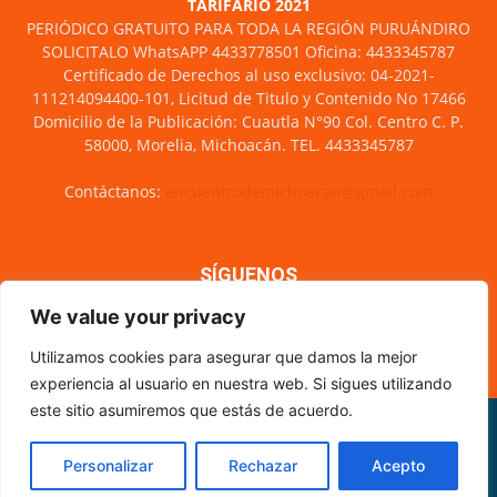
TARIFARIO 2021
PERIÓDICO GRATUITO PARA TODA LA REGIÓN PURUÁNDIRO
SOLICITALO WhatsAPP 4433778501 Oficina: 4433345787
Certificado de Derechos al uso exclusivo: 04-2021-
111214094400-101, Licitud de Titulo y Contenido No 17466
Domicilio de la Publicación: Cuautla N°90 Col. Centro C. P.
58000, Morelia, Michoacán. TEL. 4433345787
Contáctanos:
encuentrodemichoacan@gmail.com
SÍGUENOS
We value your privacy
Utilizamos cookies para asegurar que damos la mejor
experiencia al usuario en nuestra web. Si sigues utilizando
este sitio asumiremos que estás de acuerdo.
Misión y visión
Nosotros
Directorio
Circulación
CÓDIGO DE ÉTICA PERIODÍSTICA
XML Sitemap
Personalizar
Rechazar
Acepto
© Encuentro de Michoacán - 2021